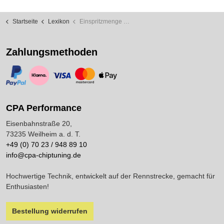
Startseite
Lexikon
Einspritzmenge Chiptuning
Zahlungsmethoden
https://www.paypal.com/
https://www.klarna.com/
https://www.visa.de/
https://www.mastercard.de/
https://www.apple.com/de/apple-pay/
CPA Performance
Eisenbahnstraße 20,
73235 Weilheim a. d. T.
+49 (0) 70 23 / 948 89 10
info@cpa-chiptuning.de
Hochwertige Technik, entwickelt auf der Rennstrecke, gemacht für
Enthusiasten!
Bestellung widerrufen