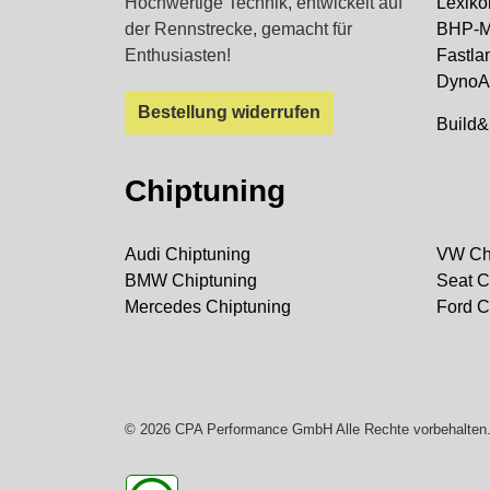
Hochwertige Technik, entwickelt auf
Lexiko
der Rennstrecke, gemacht für
BHP-Mo
Enthusiasten!
Fastla
DynoA
Bestellung widerrufen
Build
Chiptuning
Audi Chiptuning
VW Ch
BMW Chiptuning
Seat C
Mercedes Chiptuning
Ford C
© 2026 CPA Performance GmbH Alle Rechte vorbehalten