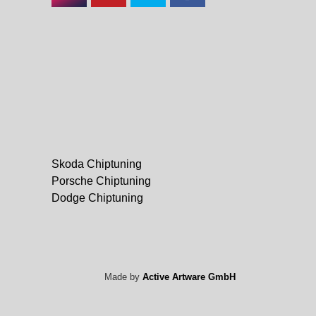
https://www.instagram.com/cpaperformance/
https://www.youtube.com/channel/UCKhD
https://twitter.com/CPAChiptuning
https://www.facebook.com/cp
Skoda Chiptuning
Porsche Chiptuning
Dodge Chiptuning
Made by
Active Artware GmbH