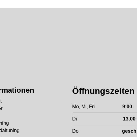
.de/
ple.com/de/apple-pay/
ormationen
Öffnungszeiten
t
Mo, Mi, Fri
9:00 
r
Di
13:00 
ning
altuning
Do
gesch