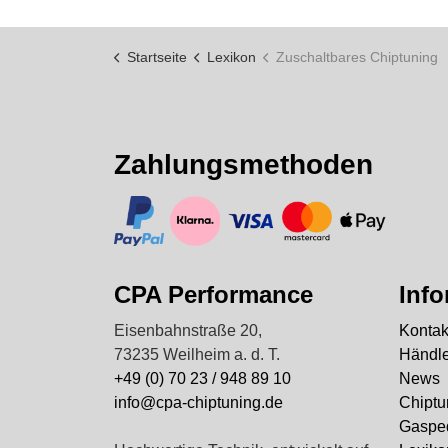
Startseite
Lexikon
Zuschaltbares Chiptuning
Zahlungsmethoden
https://www.paypal.com/
https://www.klarna.com/
https://www.visa.de/
https://www.mastercard
https://www.ap
CPA Performance
Inf
Eisenbahnstraße 20,
Kontak
73235 Weilheim a. d. T.
Händle
+49 (0) 70 23 / 948 89 10
News
info@cpa-chiptuning.de
Chiptu
Gasped