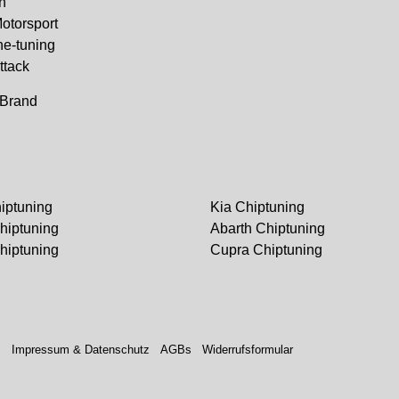
n
torsport
ne-tuning
ttack
&Brand
iptuning
Kia Chiptuning
hiptuning
Abarth Chiptuning
hiptuning
Cupra Chiptuning
.
Impressum & Datenschutz
AGBs
Widerrufsformular