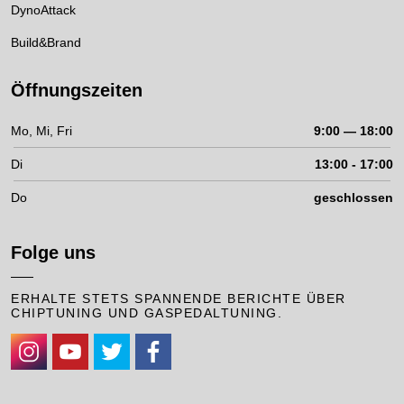
DynoAttack
Build&Brand
Öffnungszeiten
Mo, Mi, Fri
9:00 — 18:00
Di
13:00 - 17:00
Do
geschlossen
Folge uns
ERHALTE STETS SPANNENDE BERICHTE ÜBER
CHIPTUNING UND GASPEDALTUNING.
https://www.instagram.com/cpaperformance/
https://www.youtube.com/channel/UCKhDRhyXcKpaqUNAzHw
https://twitter.com/CPAChiptuning
https://www.facebook.com/cpa.chiptuning