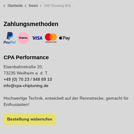
Startseite
News
VW Touareg III bei CPA Performance
Zahlungsmethoden
https://www.paypal.com/
https://www.klarna.com/
https://www.visa.de/
https://www.mastercard.de/
https://www.apple.com/de/apple-pay/
CPA Performance
Eisenbahnstraße 20,
73235 Weilheim a. d. T.
+49 (0) 70 23 / 948 89 10
info@cpa-chiptuning.de
Hochwertige Technik, entwickelt auf der Rennstrecke, gemacht für
Enthusiasten!
Bestellung widerrufen