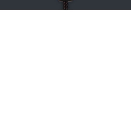
Pedalbox
FÜR FAST JEDES FAHRZEUG!
149.00€
In den Warenkorb