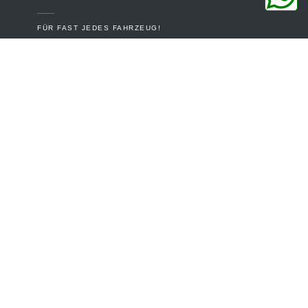
FÜR FAST JEDES FAHRZEUG!
149.00€
In den Warenkorb