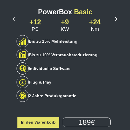
PowerBox
Basic
+12
+9
+24
Previous
Next
PS
KW
Nm
Bis zu 15% Mehrleistung
Bis zu 10% Verbrauchsreduzierung
Individuelle Software
Plug & Play
2 Jahre Produktgarantie
189€
In den Warenkorb