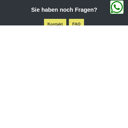
Sie haben noch Fragen?
Kontakt
FAQ
GRÜNDE, DIE FÜR CPA SPRECHEN.
EIGENER PRÜFSTAND
KOSTENLOSE MOTORGARANTIE
DEUTSCHE INGENIEURSKUNST
GUT FÜR DIE UMWELT
EINFACHER EINBAU PLUG & PLAY