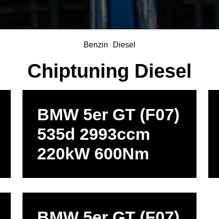
Benzin
Diesel
Chiptuning Diesel
BMW 5er GT (F07)
535d 2993ccm
220kW 600Nm
BMW 5er GT (F07)