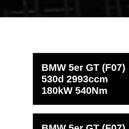
BMW 5er GT (F07)
530d 2993ccm
180kW 540Nm
BMW 5er GT (F07)