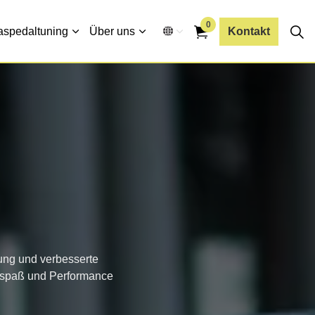
0
aspedaltuning
Über uns
Kontakt
n
ung und verbesserte
hrspaß und Performance