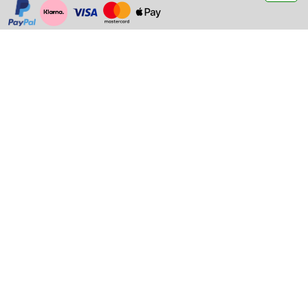
https://www.paypal.com/
https://www.klarna.com/
https://www.visa.de/
https://www.mastercard.de/
https://www.apple.com/de/apple-pay/
CPA Performance
Eisenbahnstraße 20,
73235 Weilheim a. d. T.
+49 (0) 70 23 / 948 89 10
info@cpa-chiptuning.de
Hochwertige Technik, entwickelt auf der Rennstrecke, gemacht für
Enthusiasten!
Bestellung widerrufen
Informationen
Kontakt
Händler
News
Chiptuning