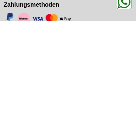
Zahlungsmethoden
https://www.paypal.com/
https://www.klarna.com/
https://www.visa.de/
https://www.mastercard.de/
https://www.apple.com/de/apple-pay/
CPA Performance
Eisenbahnstraße 20,
73235 Weilheim a. d. T.
+49 (0) 70 23 / 948 89 10
info@cpa-chiptuning.de
Hochwertige Technik, entwickelt auf der Rennstrecke, gemacht für
Enthusiasten!
Bestellung widerrufen
Informationen
Kontakt