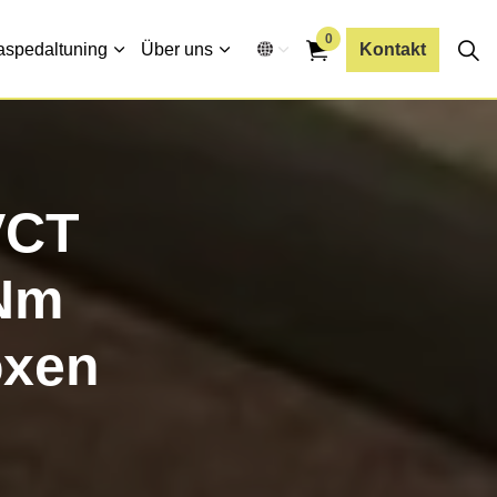
0
aspedaltuning
Über uns
Kontakt
VCT
Nm
oxen