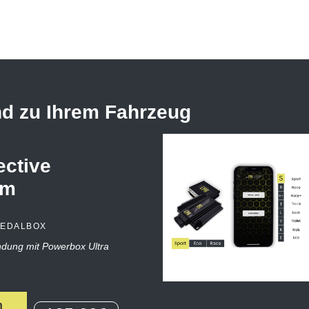
nd zu Ihrem Fahrzeug
ctive
em
PEDALBOX
indung mit Powerbox Ultra
n