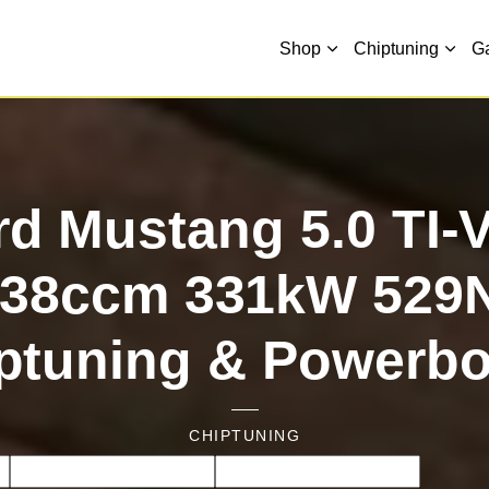
Shop
Chiptuning
G
rd Mustang 5.0 TI-
038ccm 331kW 529
ptuning & Powerb
CHIPTUNING