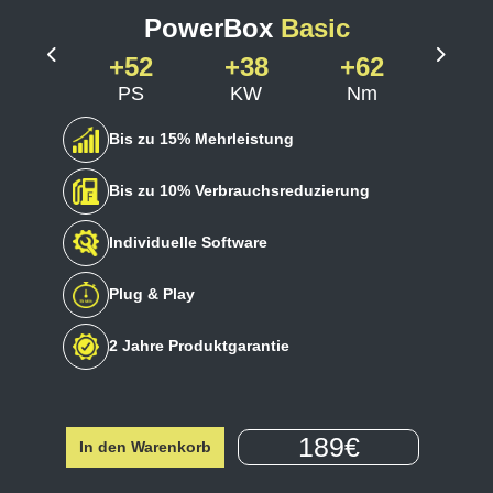
PowerBox
Basic
+52
+38
+62
Previous
Next
PS
KW
Nm
Bis zu 15% Mehrleistung
Bis zu 10% Verbrauchsreduzierung
Individuelle Software
Plug & Play
2 Jahre Produktgarantie
189€
In den Warenkorb