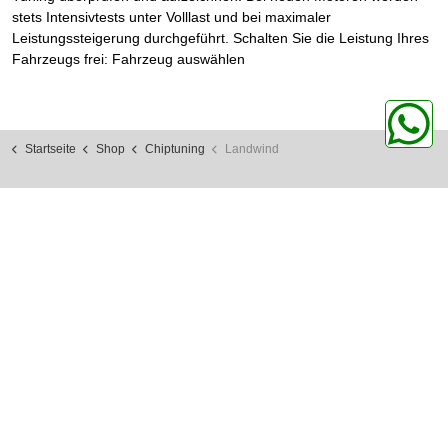
stets Intensivtests unter Volllast und bei maximaler
Leistungssteigerung durchgeführt. Schalten Sie die Leistung Ihres
Fahrzeugs frei: Fahrzeug auswählen
Startseite
Shop
Chiptuning
Landwind
Zahlungsmethoden
https://www.paypal.com/
https://www.klarna.com/
https://www.visa.de/
https://www.mastercard.de/
https://www.apple.com/de/apple-pay/
CPA Performance
Eisenbahnstraße 20,
73235 Weilheim a. d. T.
+49 (0) 70 23 / 948 89 10
info@cpa-chiptuning.de