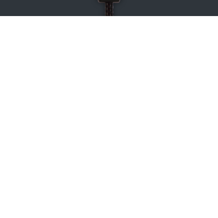
Pedalbox
FÜR FAST JEDES FAHRZEUG!
149.00€
In den Warenkorb