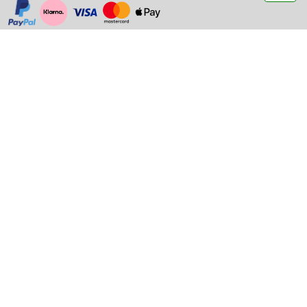
https://www.paypal.com/
https://www.klarna.com/
https://www.visa.de/
https://www.mastercard.de/
https://www.apple.com/de/apple-pay/
CPA Performance
Eisenbahnstraße 20,
73235 Weilheim a. d. T.
+49 (0) 70 23 / 948 89 10
info@cpa-chiptuning.de
Hochwertige Technik, entwickelt auf der Rennstrecke, gemacht für
Enthusiasten!
Bestellung widerrufen
Informationen
Kontakt
Händler
News
Chiptuning