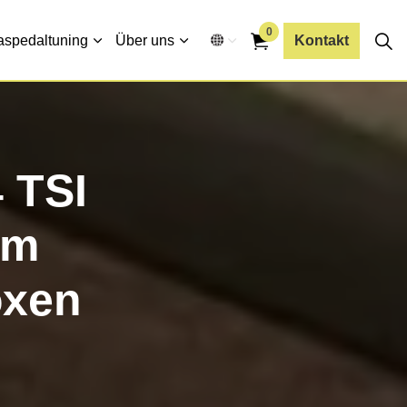
0
aspedaltuning
Über uns
Kontakt
4 TSI
Nm
oxen