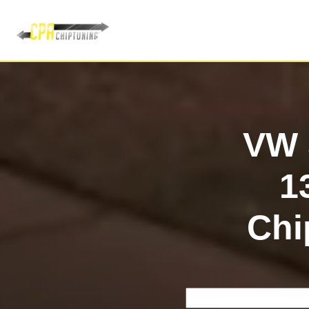
VW S
1
Chi