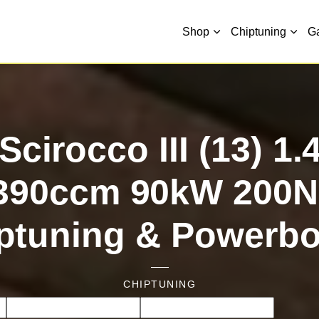
Shop
Chiptuning
G
cirocco III (13) 1.
390ccm 90kW 200
ptuning & Powerb
CHIPTUNING