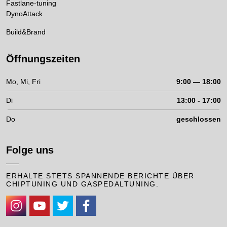
Fastlane-tuning
DynoAttack
Build&Brand
Öffnungszeiten
Mo, Mi, Fri
9:00 — 18:00
Di
13:00 - 17:00
Do
geschlossen
Folge uns
ERHALTE STETS SPANNENDE BERICHTE ÜBER
CHIPTUNING UND GASPEDALTUNING.
https://www.instagram.com/cpaperformance/
https://www.youtube.com/channel/UCKhDRhyXcKpaqUNAzHw
https://twitter.com/CPAChiptuning
https://www.facebook.com/cpa.chiptuning